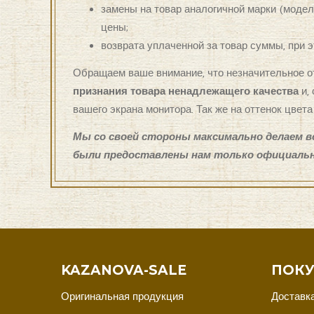
замены на товар аналогичной марки (модел
цены;
возврата уплаченной за товар суммы, при 
Обращаем ваше внимание, что незначительное от
признания товара ненадлежащего качества
и,
вашего экрана монитора. Так же на оттенок цвет
Мы со своей стороны максимально делаем в
были предоставлены нам только официаль
KAZANOVA-SALE
ПОКУ
Оригинальная продукция
Доставка