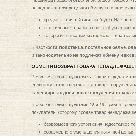
Правилам продажи отдельных видов товаров, ут
не подлежат возврату или обмену на аналогичный
предметы личной гигиены (пункт № 2 переч
текстильные товары: хлопчатобумажные, л
товары из нетканых материалов типа тканей
В частности,
полотенца, постельное белье, од
и законодательно не подлежат обмену и возв
ОБМЕН И ВОЗВРАТ ТОВАРА НЕНАДЛЕЖАЩЕ
В соответствии с пунктом 27 Правил продажи то
если покупателю передается товар с нарушением
календарных дней после получения товара
из
В соответствии с пунктами 28 и 29 Правил прод
покупатель, которому продан товар ненадлежаще
безвозмездного устранения недостатков то
соразмерного уменьшения покупной цены;