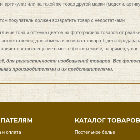
и, артикула) или на такой же товар другой марки (модели, арти
этом покупатель должен возвратить товар с недостатками.
личие тона и оттенка цветов на фотографиях товаров от реал
 соответственно, для обмена и возврата товара. Цветопередач
а влияет светоосвещение в месте фотосъемки и, например, у вас
сё, для реалистичности изображений товаров. Все фотог
ными производителями и их представителями.
ПАТЕЛЯМ
КАТАЛОГ ТОВАРО
 и оплата
Постельное белье