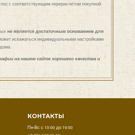
кула) с соответствующим перерасчетом покупной
ьных
не является достаточным основанием для
а может искажаться индивидуальными настройками
 дома.
рафии на нашем сайте хорошего качества и
В
КОНТАКТЫ
Пн-Вс с 10:00 до 19:00