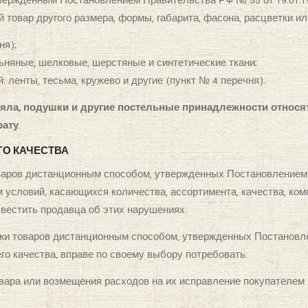
вержденным Постановлением Правительства РФ № 55 от 19.01.1
 товар другого размера, формы, габарита, фасона, расцветки ил
ня);
ьняные, шелковые, шерстяные и синтетические ткани;
: ленты, тесьма, кружево и другие (пункт № 4 перечня).
еяла, подушки и другие постельные принадлежности относя
рату
.
ГО КАЧЕСТВА
варов дистанционным способом, утвержденных Постановлением П
 условий, касающихся количества, ассортимента, качества, ко
вестить продавца об этих нарушениях.
ажи товаров дистанционным способом, утвержденных Постановле
го качества, вправе по своему выбору потребовать:
вара или возмещения расходов на их исправление покупателем 