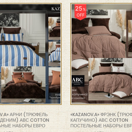
25
%
OFF
V.A» АРНИ (ТРЮФЕЛЬ
«KAZANOV.A» ФРЭНК (ТРЮ
ДЕНИМ) АВС COTTON
КАПУЧИНО) АВС COTTON
ЬНЫЕ НАБОРЫ ЕВРО
ПОСТЕЛЬНЫЕ НАБОРЫ ЕВ