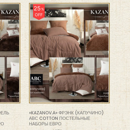
25
%
OFF
ФЕЛЬ
«KAZANOV.A» ФРЭНК (КАПУЧИНО)
АВС COTTON ПОСТЕЛЬНЫЕ
РО
НАБОРЫ ЕВРО