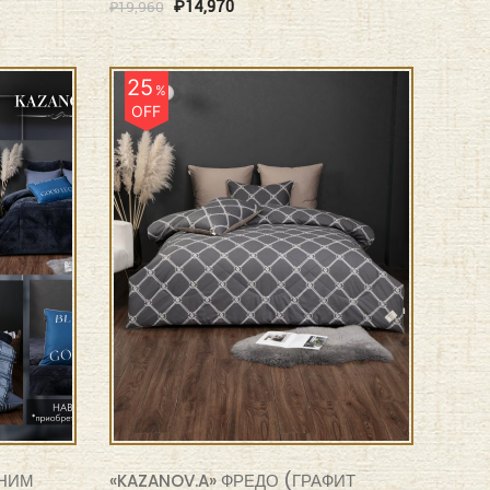
₽
14,970
₽
19,960
25
%
OFF
ЕНИМ
«KAZANOV.A» ФРЕДО (ГРАФИТ