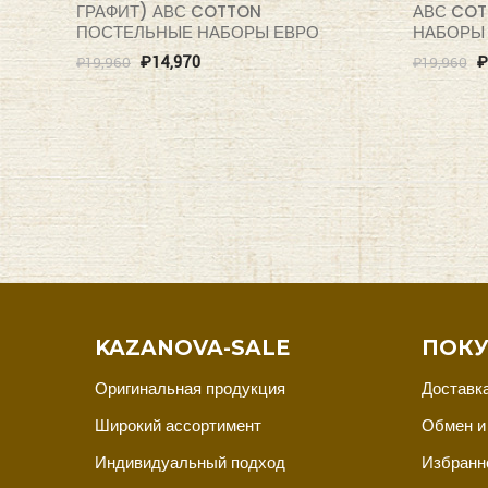
ГРАФИТ) АВС COTTON
АВС CO
ПОСТЕЛЬНЫЕ НАБОРЫ ЕВРО
НАБОРЫ
₽
14,970
₽
₽
19,960
₽
19,960
KAZANOVA-SALE
ПОКУ
Оригинальная продукция
Доставка
Широкий ассортимент
Обмен и
Индивидуальный подход
Избранн