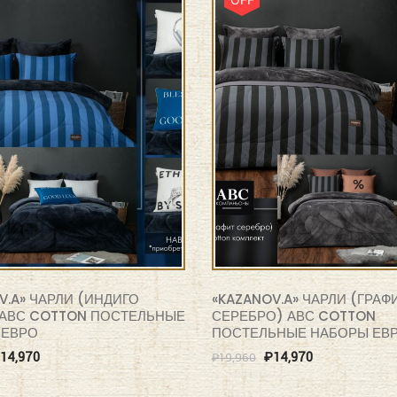
V.A» ЧАРЛИ (ИНДИГО
«KAZANOV.A» ЧАРЛИ (ГРАФ
АВС COTTON ПОСТЕЛЬНЫЕ
СЕРЕБРО) АВС COTTON
 ЕВРО
ПОСТЕЛЬНЫЕ НАБОРЫ ЕВ
14,970
₽
14,970
₽
19,960