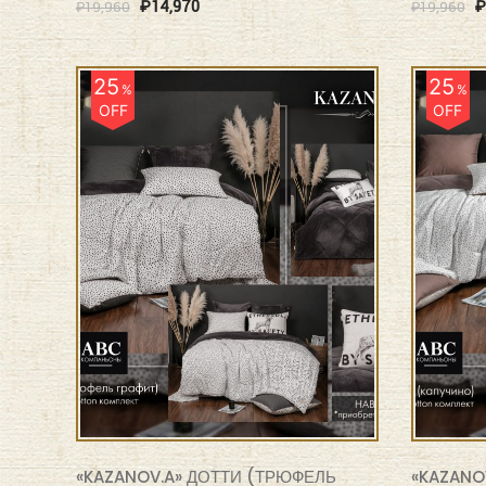
₽
14,970
₽
₽
19,960
₽
19,960
25
25
%
%
OFF
OFF
«KAZANOV.A» ДОТТИ (ТРЮФЕЛЬ
«KAZANO