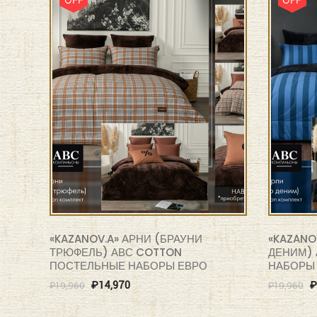
«KAZANOV.A» АРНИ (БРАУНИ
«KAZANO
ТРЮФЕЛЬ) АВС COTTON
ДЕНИМ) 
ПОСТЕЛЬНЫЕ НАБОРЫ ЕВРО
НАБОРЫ
₽
14,970
₽
₽
19,960
₽
19,960