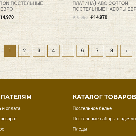
TTON ПОСТЕЛЬНЫЕ
ПЛАТИНА) АВС COTTON
 ЕВРО
ПОСТЕЛЬНЫЕ НАБОРЫ ЕВ
14,970
₽
14,970
₽
19,960
1
2
3
4
…
6
7
8
ПАТЕЛЯМ
КАТАЛОГ ТОВАРО
 и оплата
Постельное белье
 возврат
Постельные наборы с одеял
ое
Пледы