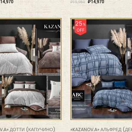
14,970
₽
14,970
₽
19,960
25
%
OFF
V.A» ДОТТИ (КАПУЧИНО)
«KAZANOV.A» АЛЬФРЕД (Д