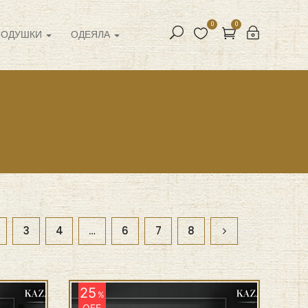
0
0
ПОДУШКИ
ОДЕЯЛА
3
4
…
6
7
8
25
%
OFF