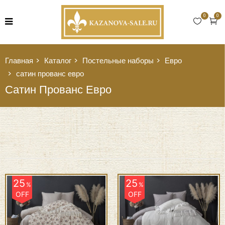
0
0
Главная
Каталог
Постельные наборы
Евро
сатин прованс евро
Сатин Прованс Евро
25
25
%
%
OFF
OFF