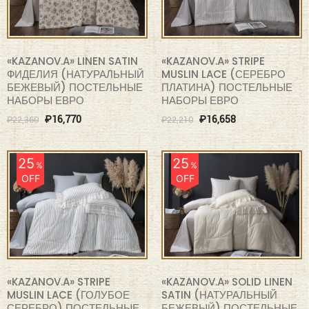
«KAZANOV.A» LINEN SATIN
«KAZANOV.A» STRIPE
ФИДЕЛИЯ (НАТУРАЛЬНЫЙ
MUSLIN LACE (СЕРЕБРО
БЕЖЕВЫЙ) ПОСТЕЛЬНЫЕ
ПЛАТИНА) ПОСТЕЛЬНЫЕ
НАБОРЫ ЕВРО
НАБОРЫ ЕВРО
₽
16,770
₽
16,658
₽
22,360
₽
22,210
25
25
%
%
OFF
OFF
«KAZANOV.A» STRIPE
«KAZANOV.A» SOLID LINEN
MUSLIN LACE (ГОЛУБОЕ
SATIN (НАТУРАЛЬНЫЙ
СЕРЕБРО) ПОСТЕЛЬНЫЕ
БЕЖЕВЫЙ) ПОСТЕЛЬНЫЕ