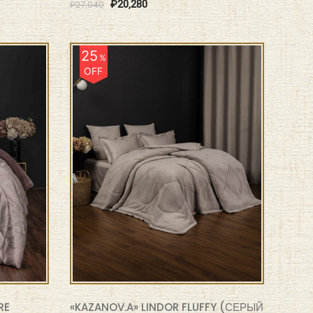
₽
20,280
₽
27,040
25
%
OFF
RE
«KAZANOV.A» LINDOR FLUFFY (СЕРЫЙ