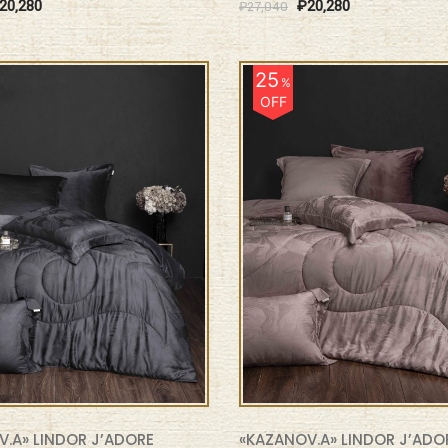
20,280
₽
20,280
₽
27,040
25
%
OFF
.A» LINDOR J’ADORE
«KAZANOV.A» LINDOR J’ADO