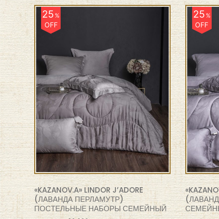
25
25
%
%
OFF
OFF
«KAZANOV.A» LINDOR J’ADORE
«KAZANOV
(ЛАВАНДА ПЕРЛАМУТР)
(ЛАВАНД
ПОСТЕЛЬНЫЕ НАБОРЫ СЕМЕЙНЫЙ
СЕМЕЙН