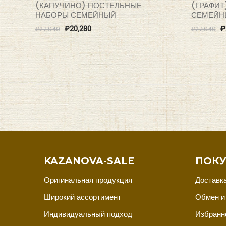
(КАПУЧИНО) ПОСТЕЛЬНЫЕ
(ГРАФИТ
НАБОРЫ СЕМЕЙНЫЙ
СЕМЕЙН
₽
20,280
₽
₽
27,040
₽
27,040
KAZANOVA-SALE
ПОКУ
Оригинальная продукция
Доставка
Широкий ассортимент
Обмен и
Индивидуальный подход
Избранн