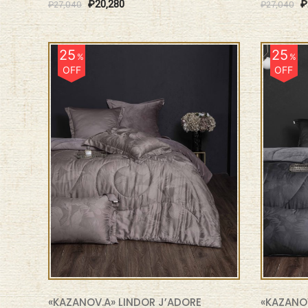
₽
20,280
₽
₽
27,040
₽
27,040
25
25
%
%
OFF
OFF
«KAZANOV.A» LINDOR J’ADORE
«KAZANOV