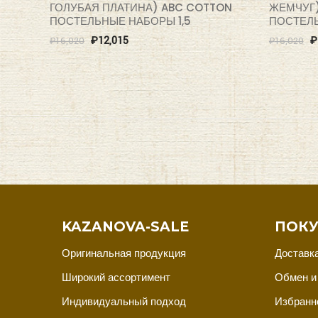
ГОЛУБАЯ ПЛАТИНА) ABC COTTON
ЖЕМЧУГ)
ПОСТЕЛЬНЫЕ НАБОРЫ 1,5
ПОСТЕЛЬ
₽
12,015
₽
₽
16,020
₽
16,020
KAZANOVA-SALE
ПОКУ
Оригинальная продукция
Доставка
Широкий ассортимент
Обмен и
Индивидуальный подход
Избранн