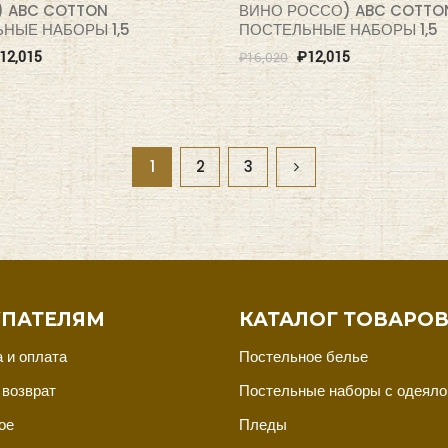
 ABC COTTON
ВИНО РОССО) ABC COTTO
НЫЕ НАБОРЫ 1,5
ПОСТЕЛЬНЫЕ НАБОРЫ 1,5
12,015
₽
12,015
₽
16,020
1
2
3
ПАТЕЛЯМ
КАТАЛОГ ТОВАРО
 и оплата
Постельное белье
 возврат
Постельные наборы с одеял
ое
Пледы