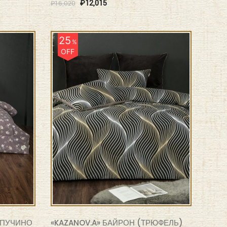
₽
12,015
₽
16,020
25
%
OFF
АПУЧИНО
«KAZANOV.A» БАЙРОН (ТРЮФЕЛЬ)