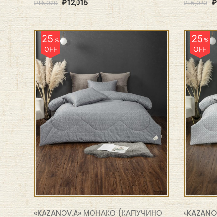
₽
12,015
₽
₽
16,020
₽
16,020
25
25
%
%
OFF
OFF
«KAZANOV.A» МОНАКО (КАПУЧИНО
«KAZANO