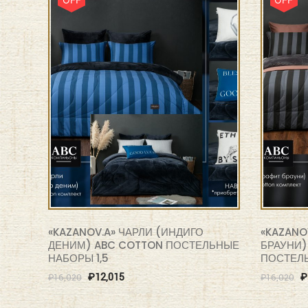
«KAZANOV.A» ЧАРЛИ (ИНДИГО
«KAZANO
ДЕНИМ) ABC COTTON ПОСТЕЛЬНЫЕ
БРАУНИ)
НАБОРЫ 1,5
ПОСТЕЛЬ
₽
12,015
₽
₽
16,020
₽
16,020