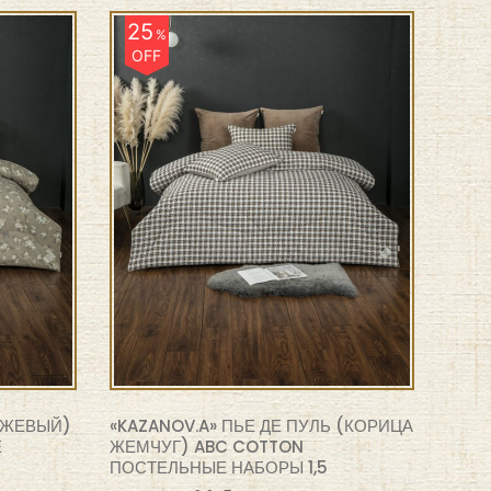
25
%
OFF
ЕЖЕВЫЙ)
«KAZANOV.A» ПЬЕ ДЕ ПУЛЬ (КОРИЦА
Е
ЖЕМЧУГ) ABC COTTON
ПОСТЕЛЬНЫЕ НАБОРЫ 1,5