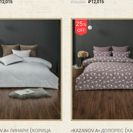
12,015
₽
12,015
₽
16,020
25
%
OFF
V.A» ЛИНАРИ (КОРИЦА
«KAZANOV.A» ДОЛОРЕС (К