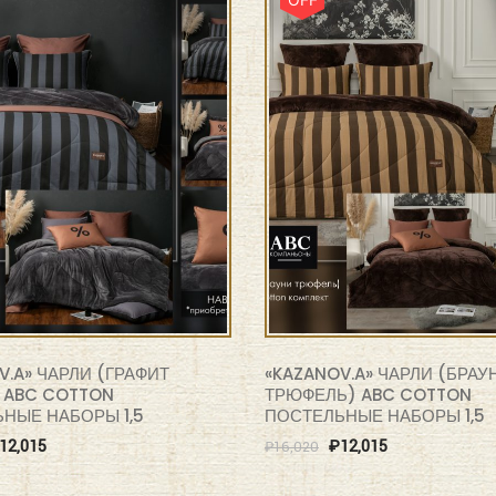
V.A» ЧАРЛИ (ГРАФИТ
«KAZANOV.A» ЧАРЛИ (БРАУ
 ABC COTTON
ТРЮФЕЛЬ) ABC COTTON
НЫЕ НАБОРЫ 1,5
ПОСТЕЛЬНЫЕ НАБОРЫ 1,5
12,015
₽
12,015
₽
16,020