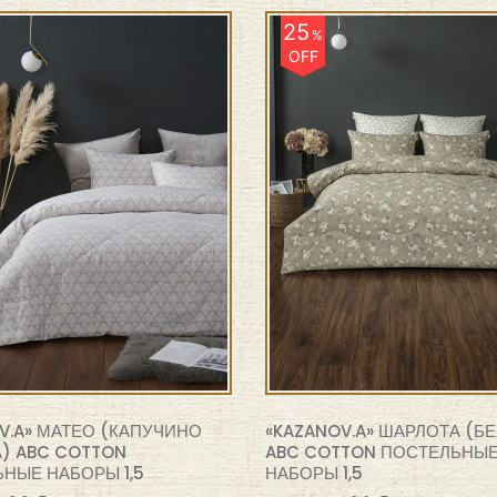
25
%
OFF
V.A» МАТЕО (КАПУЧИНО
«KAZANOV.A» ШАРЛОТА (Б
) ABC COTTON
ABC COTTON ПОСТЕЛЬНЫ
НЫЕ НАБОРЫ 1,5
НАБОРЫ 1,5