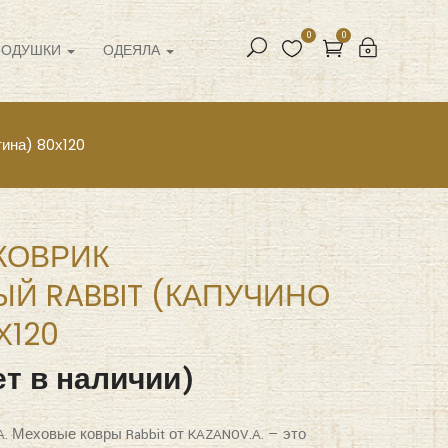
0
0
ПОДУШКИ
ОДЕЯЛА
ина) 80х120
 КОВРИК
Й RABBIT (КАПУЧИНО
Х120
т в наличии)
A. Меховые ковры Rabbit от KAZANOV.A. — это