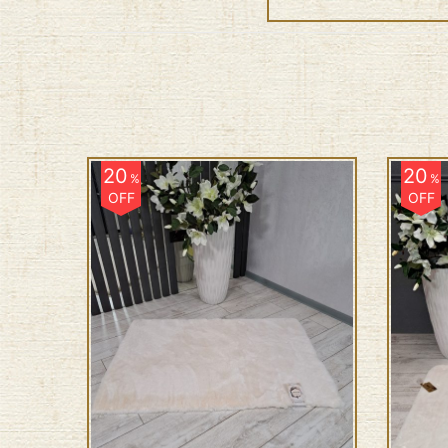
20
20
%
%
OFF
OFF