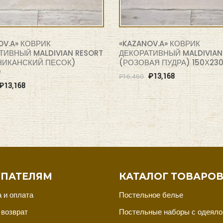
OV.A» КОВРИК
«KAZANOV.A» КОВРИК
ТИВНЫЙ MALDIVIAN RESORT
ДЕКОРАТИВНЫЙ MALDIVIAN
ИКАНСКИЙ ПЕСОК)
(РОЗОВАЯ ПУДРА) 150Х23
0
₽
13,168
₽
16,460
₽
13,168
ПАТЕЛЯМ
КАТАЛОГ ТОВАРО
 и оплата
Постельное белье
 возврат
Постельные наборы с одеял