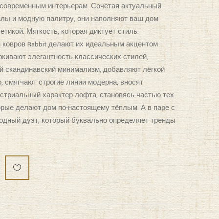
н современным интерьерам. Сочетая актуальный
лы и модную палитру, они наполняют ваш дом
тикой. Мягкость, которая диктует стиль.
н ковров Rabbit делают их идеальным акцентом
ркивают элегантность классических стилей,
й скандинавский минимализм, добавляют лёгкой
, смягчают строгие линии модерна, вносят
триальный характер лофта, становясь частью тех
рые делают дом по-настоящему тёплым. А в паре с
модный дуэт, который буквально определяет тренды