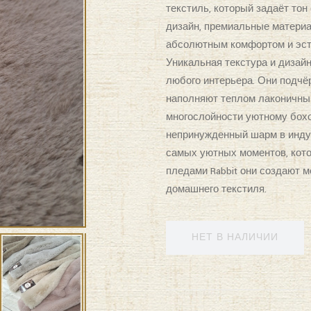
текстиль, который задаёт то
дизайн, премиальные материа
абсолютным комфортом и эсте
Уникальная текстура и дизай
любого интерьера. Они подчё
наполняют теплом лаконичны
многослойности уютному бохо
непринужденный шарм в индус
самых уютных моментов, кото
пледами Rabbit они создают 
домашнего текстиля.
НЕТ В НАЛИЧИИ