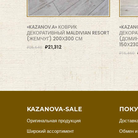
«KAZANOV.A» КОВРИК
«KAZAN
ДЕКОРАТИВНЫЙ MALDIVIAN RESORT
ДЕКОРА
(ЖЕМЧУГ) 200Х300 СМ
(ДОМИН
150Х23
₽
21,312
₽
26,640
₽
16,460
KAZANOVA-SALE
ПОКУ
Оригинальная продукция
Доставка
Широкий ассортимент
Обмен и