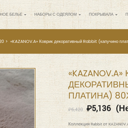
НОЕ БЕЛЬЕ
НАБОРЫ С ОДЕЯЛОМ
ПОКРЫВАЛА
20
«KAZANOV.A» Коврик декоративный Rabbit (капучино плат
«KAZANOV.A»
ДЕКОРАТИВНЫ
ПЛАТИНА) 80
₽
5,136
(Не
₽
6,420
Коллекция Rabbit от KAZANOV.