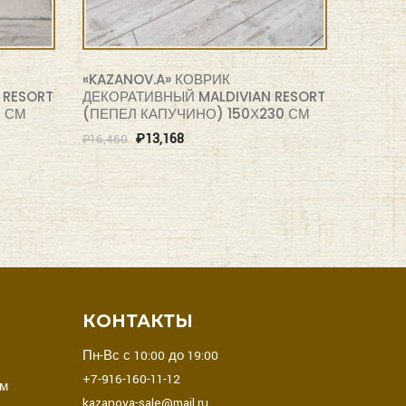
«KAZANOV.A» КОВРИК
 RESORT
ДЕКОРАТИВНЫЙ MALDIVIAN RESORT
0 СМ
(ПЕПЕЛ КАПУЧИНО) 150Х230 СМ
₽
13,168
₽
16,460
В
КОНТАКТЫ
Пн-Вс с 10:00 до 19:00
+7-916-160-11-12
ом
kazanova-sale@mail.ru