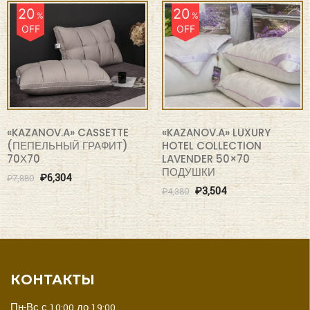
20
20
%
%
OFF
OFF
«KAZANOV.A» CASSETTE
«KAZANOV.A» LUXURY
(ПЕПЕЛЬНЫЙ ГРАФИТ)
HOTEL COLLECTION
70Х70
LAVENDER 50×70
ПОДУШКИ
₽
6,304
₽
7,880
₽
3,504
₽
4,380
КОНТАКТЫ
Пн-Вс с 10:00 до 19:00