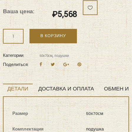
Ваша цена:
₽
5,568
Количество
В КОРЗИНУ
"KAZANOV.A"
Подушка
(жемчуг
Категории:
,
50х70см
подушки
пудра)
Поделиться:
50х70
ДЕТАЛИ
ДОСТАВКА И ОПЛАТА
ОБМЕН И 
Размер
50х70см
Комплектация
подушка