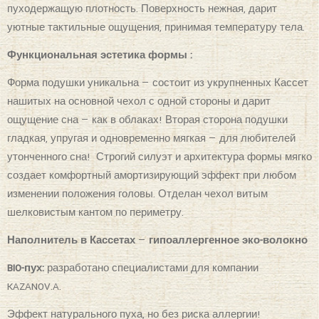
пуходержащую плотность. Поверхность нежная, дарит
уютные тактильные ощущения, принимая температуру тела.
Функциональная эстетика формы :
Форма подушки уникальна — состоит из укрупненных Кассет
нашитых на основной чехол с одной стороны и дарит
ощущение сна — как в облаках! Вторая сторона подушки
гладкая, упругая и одновременно мягкая — для любителей
утонченного сна!
Строгий силуэт и архитектура формы мягко
создает комфортный амортизирующий эффект при любом
изменении положения головы. Отделан чехол витым
шелковистым кантом по периметру.
Наполнитель в Кассетах
—
гипоаллергенное эко-волокно
BIO-пух:
разработано специалистами для компании
KAZANOV.A.
Эффект натурального пуха, но без риска аллергии!