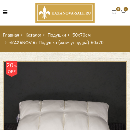
0
0
Главная
Каталог
Подушки
50х70см
«KAZANOV.A» Подушка (жемчуг пудра) 50х70
20
%
OFF