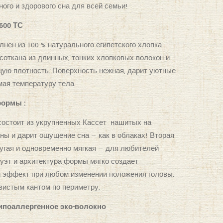
ого и здорового сна для всей семьи!
600 ТС
нен из 100 % натурального египетского хлопка
соткана из длинных, тонких хлопковых волокон и
ую плотность. Поверхность нежная, дарит уютные
ая температуру тела.
формы :
остоит из укрупненных Кассет
нашитых на
ны и дарит ощущение сна — как в облаках! Вторая
ругая и одновременно мягкая — для любителей
уэт и архитектура формы мягко создает
эффект при любом изменении положения головы.
истым кантом по периметру.
ипоаллергенное эко-волокно