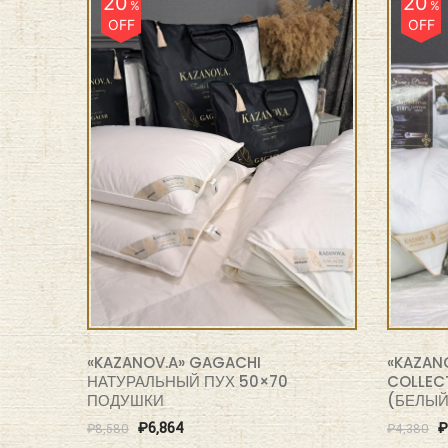
20
20
%
%
OFF
OFF
«KAZANOV.A» GAGACHI
«KAZANO
НАТУРАЛЬНЫЙ ПУХ 50×70
COLLEC
ПОДУШКИ
(БЕЛЫЙ
₽
6,864
₽
₽
8,580
₽
4,380