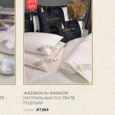
20
%
OFF
«KAZANOV.A» GAGACHI
70
НАТУРАЛЬНЫЙ ПУХ 70×70
ПОДУШКИ
₽
7,664
₽
9,580