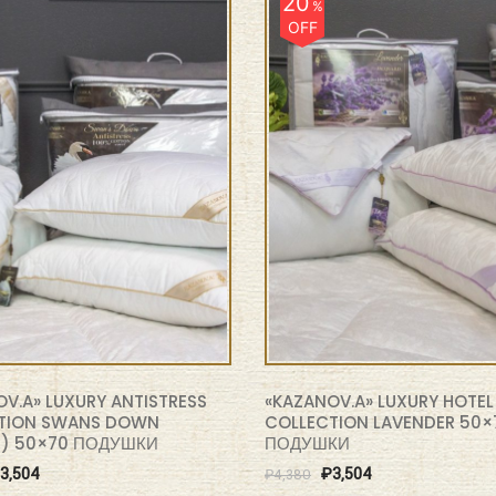
20
%
OFF
V.A» LUXURY ANTISTRESS
«KAZANOV.A» LUXURY HOTEL
TION SWANS DOWN
COLLECTION LAVENDER 50×
) 50×70 ПОДУШКИ
ПОДУШКИ
3,504
₽
3,504
₽
4,380