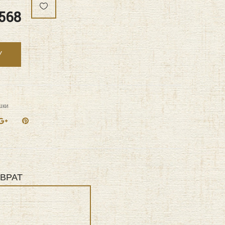
,568
У
шки
ВРАТ