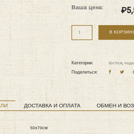
Ваша цена:
₽
5
Количество
В КОРЗИН
"KAZANOV.A"
Cassette
(пепельный
графит)
Категории:
,
50х70см
поду
50х70
Поделиться:
АЛИ
ДОСТАВКА И ОПЛАТА
ОБМЕН И ВОЗ
50х70см