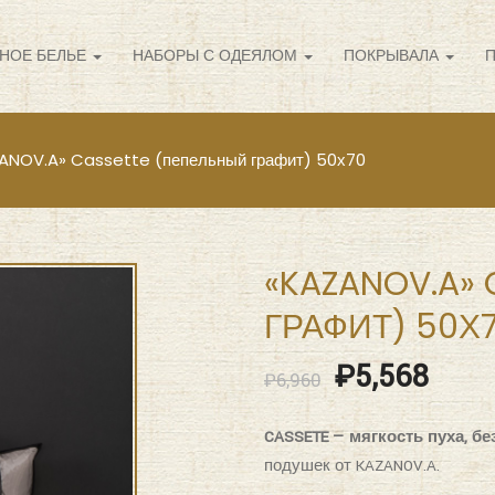
НОЕ БЕЛЬЕ
НАБОРЫ С ОДЕЯЛОМ
ПОКРЫВАЛА
ANOV.A» Cassette (пепельный графит) 50х70
«KAZANOV.A»
ГРАФИТ) 50Х
₽
5,568
₽
6,960
CASSETE — мягкость пуха, бе
подушек от KAZANOV.A.