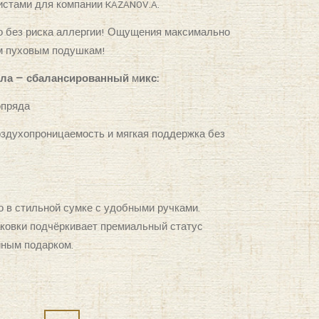
стами для компании KAZANOV.A.
о без риска аллергии! Ощущения максимально
м пуховым подушкам!
хла — сбалансированный
м
икс:
опряда
оздухопроницаемость и мягкая поддержка без
 в стильной сумке с удобными ручками.
ковки подчёркивает премиальный статус
йным подарком.