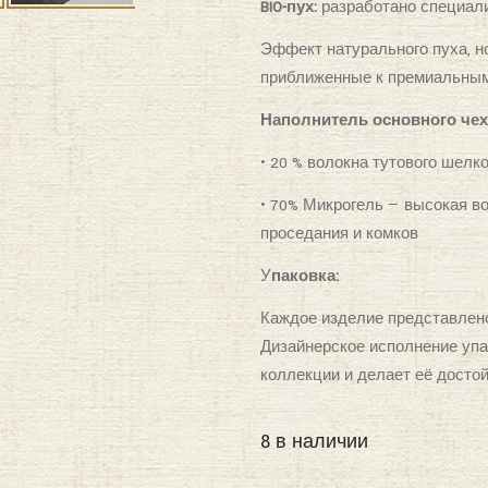
BIO-пух:
разработано специали
Эффект натурального пуха, н
приближенные к премиальны
Наполнитель основного че
• 20 % волокна тутового шелк
• 70% Микрогель — высокая в
проседания и комков
У
паковка:
Каждое изделие представлено
Дизайнерское исполнение упа
коллекции и делает её досто
8 в наличии