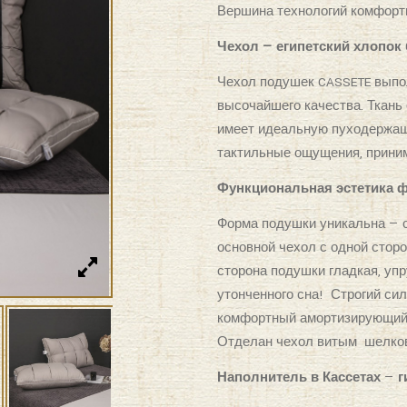
Вершина технологий комфортн
Чехол — египетский хлопок 
Чехол подушек CASSETE выпол
высочайшего качества. Ткань 
имеет идеальную пуходержащ
тактильные ощущения, приним
Функциональная эстетика 
Форма подушки уникальна — с
основной чехол с одной сторо
сторона подушки гладкая, уп
утонченного сна!
Строгий сил
комфортный амортизирующий 
Отделан чехол витым
шелков
Наполнитель в Кассетах
—
г