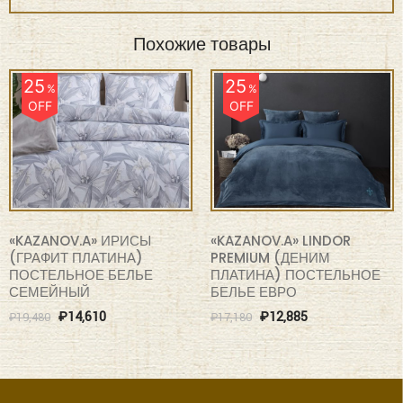
50х70cм(2шт),
70х70cм(2шт)
Ткань
Сатин
Состав
100% Хлопок
Производитель
"KAZANOV.A"
Похожие товары
25
25
%
%
OFF
OFF