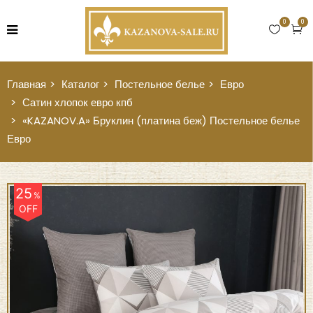
0
0
Главная
Каталог
Постельное белье
Евро
Сатин хлопок евро кпб
«KAZANOV.A» Бруклин (платина беж) Постельное белье
Евро
25
%
OFF