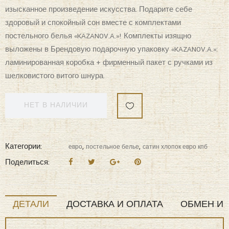
увеличивает износостойкость комплектов. Для нанесения
рисунка на ткани используется реактивная и принтерная
печать из современных экологически безопасных
красителей. Постельное белье комфортно для тела,
гипоаллергенно, легко впитывает частички влаги, за счёт чего
оно хорошо охлаждает, кожа дышит, а сон становится
крепким и здоровым. Великолепно выполнена строчка,
отделка витым кантом, молния на всех наволочках и по
ширине пододеяльника, точно подобранный материал ткани
— компаньона, простота в эксплуатации — все эти свойства
превратили традиционный комплект постельного белья в
изысканное произведение искусства. Подарите себе
здоровый и спокойный сон вместе с комплектами
постельного белья «KAZANOV.A.»! Комплекты изящно
выложены в Брендовую подарочную упаковку «KAZANOV.A.»:
ламинированная коробка + фирменный пакет с ручками из
шелковистого витого шнура.