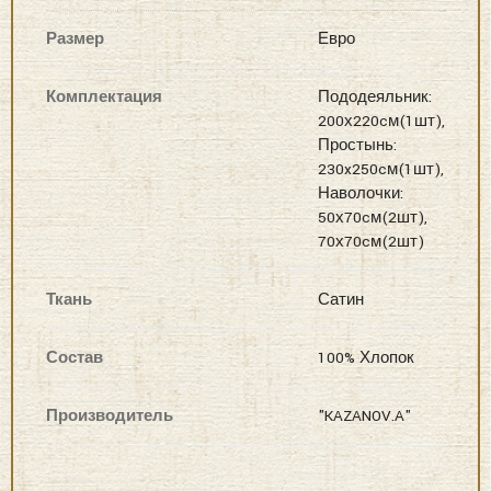
НЕТ В НАЛИЧИИ
Категории:
,
,
евро
постельное белье
сатин хлопок евро кпб
Поделиться:
ДЕТАЛИ
ДОСТАВКА И ОПЛАТА
ОБМЕН И 
Размер
Евро
Комплектация
Пододеяльник:
200х220cм(1шт),
Простынь:
230x250cм(1шт),
Наволочки: