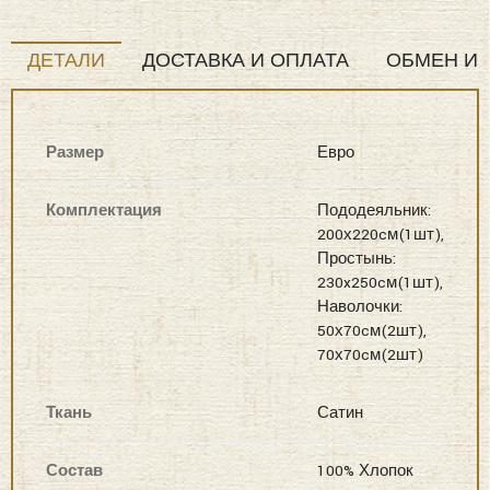
Размер
Евро
Комплектация
Пододеяльник:
200х220cм(1шт),
Простынь:
230x250cм(1шт),
Наволочки:
50х70cм(2шт),
70х70cм(2шт)
Ткань
Сатин
Состав
100% Хлопок
Производитель
"KAZANOV.A"