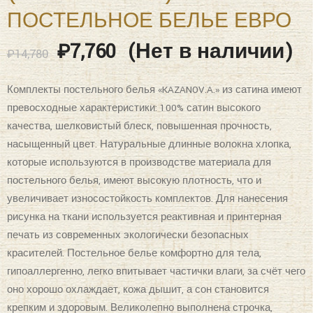
Комплекты постельного белья «KAZANOV.A.» из сатина имеют
превосходные характеристики: 100% сатин высокого
качества, шелковистый блеск, повышенная прочность,
насыщенный цвет. Натуральные длинные волокна хлопка,
которые используются в производстве материала для
постельного белья, имеют высокую плотность, что и
увеличивает износостойкость комплектов. Для нанесения
рисунка на ткани используется реактивная и принтерная
печать из современных экологически безопасных
красителей. Постельное белье комфортно для тела,
гипоаллергенно, легко впитывает частички влаги, за счёт чего
оно хорошо охлаждает, кожа дышит, а сон становится
крепким и здоровым. Великолепно выполнена строчка,
отделка витым кантом, молния на всех наволочках и по
ширине пододеяльника, точно подобранный материал ткани
— компаньона, простота в эксплуатации — все эти свойства