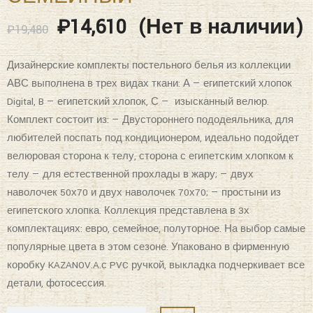
₽
14,610
(Нет в наличии)
₽
19,480
Дизайнерские комплекты постельного белья из коллекции
АВС выполнена в трех видах ткани: А — египетский хлопок
Digital, B — египетский хлопок, С — изысканный велюр.
Комплект состоит из: — Двустороннего пододеяльника, для
любителей поспать под кондиционером, идеально подойдет
велюровая сторона к телу, сторона с египетским хлопком к
телу — для естественной прохлады в жару; — двух
наволочек 50х70 и двух наволочек 70х70; — простыни из
египетского хлопка. Коллекция представлена в 3х
комплектациях: евро, семейное, полуторное. На выбор самые
популярные цвета в этом сезоне. Упаковано в фирменную
коробку KAZANOV.A.с PVC ручкой, выкладка подчеркивает все
детали, фотосессия.