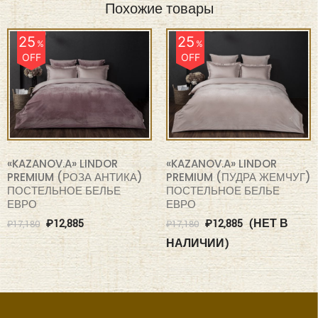
Похожие товары
25
25
%
%
OFF
OFF
«KAZANOV.A» LINDOR
«KAZANOV.A» LINDOR
PREMIUM (РОЗА АНТИКА)
PREMIUM (ПУДРА ЖЕМЧУГ)
ПОСТЕЛЬНОЕ БЕЛЬЕ
ПОСТЕЛЬНОЕ БЕЛЬЕ
ЕВРО
ЕВРО
₽
12,885
₽
12,885
(НЕТ В
₽
17,180
₽
17,180
НАЛИЧИИ)