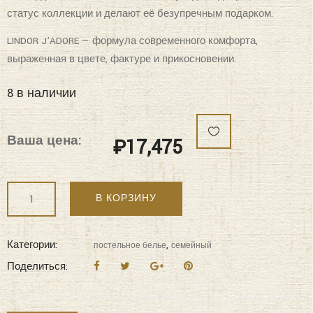
статус коллекции и делают её безупречным подарком.
LINDOR J’ADORE — формула современного комфорта,
выраженная в цвете, фактуре и прикосновении.
8 в наличии
Ваша цена:
₽
17,475
Количество
В КОРЗИНУ
"KAZANOV.A"
Lindor
J'Adore
Категории:
,
постельное белье
семейный
(крем)
Поделиться:
Постельное
белье