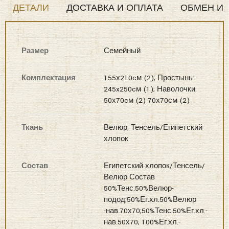
Семейный
ДЕТАЛИ
ДОСТАВКА И ОПЛАТА
ОБМЕН И 
Размер
Семейный
Комплектация
155х210cм (2); Простынь:
245x250cм (1); Наволочки:
50х70cм (2) 70х70см (2)
Ткань
Велюр
,
Тенсель/Египетский
хлопок
Состав
Египетский хлопок/Тенсель/
Велюр Состав
50%Тенс.50%Велюр-
подод;50%Ег.хл.50%Велюр
-нав.70х70;50%Тенс.50%Ег.хл.-
нав.50х70; 100%Ег.хл.-