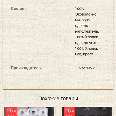
Состав
100%
Эковолокно
микрогель —
одеяло
наполнитель;
100% Хлопок —
одеяло чехол;
100% Хлопок —
нав, прост
Производитель
"KAZANOV.A"
Похожие товары
25
25
%
%