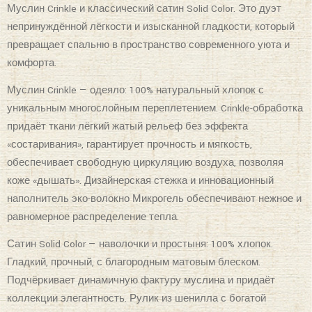
Муслин Crinkle и классический сатин Solid Color. Это дуэт
непринуждённой лёгкости и изысканной гладкости, который
превращает спальню в пространство современного уюта и
комфорта.
Муслин Crinkle — одеяло: 100% натуральный хлопок с
уникальным многослойным переплетением. Crinkle-обработка
придаёт ткани лёгкий жатый рельеф без эффекта
«состаривания», гарантирует прочность и мягкость,
обеспечивает свободную циркуляцию воздуха, позволяя
коже «дышать». Дизайнерская стежка и инновационный
наполнитель эко-волокно Микрогель обеспечивают нежное и
равномерное распределение тепла.
Сатин Solid Color — наволочки и простыня: 100% хлопок.
Гладкий, прочный, с благородным матовым блеском.
Подчёркивает динамичную фактуру муслина и придаёт
коллекции элегантность. Рулик из шенилла с богатой