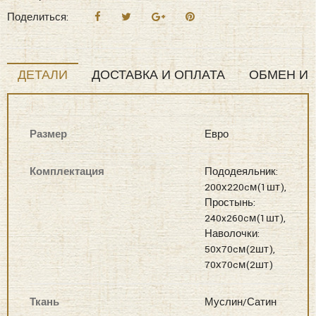
Satin
Поделиться:
Solid
color
(графит
ДЕТАЛИ
ДОСТАВКА И ОПЛАТА
ОБМЕН И 
сапфир)
комплект
Постельные
Размер
Евро
наборы
Евро
Комплектация
Пододеяльник:
200х220cм(1шт),
Простынь:
240x260cм(1шт),
Наволочки:
50х70cм(2шт),
70х70cм(2шт)
Ткань
Муслин/Сатин