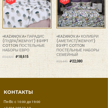
OFF
OFF
«KAZANOV.A» ПАРАДИС
«KAZANOV.A» КОЛИБРИ
(ПУДРА/ЖЕМЧУГ) EGYPT
(АМЕТИСТ/ЖЕМЧУГ)
COTTON ПОСТЕЛЬНЫЕ
EGYPT COTTON
НАБОРЫ ЕВРО
ПОСТЕЛЬНЫЕ НАБОРЫ
СЕМЕЙНЫЙ
₽
18,615
₽
24,820
₽
22,080
₽
29,440
КОНТАКТЫ
Пн-Вс с 10:00 до 19:00