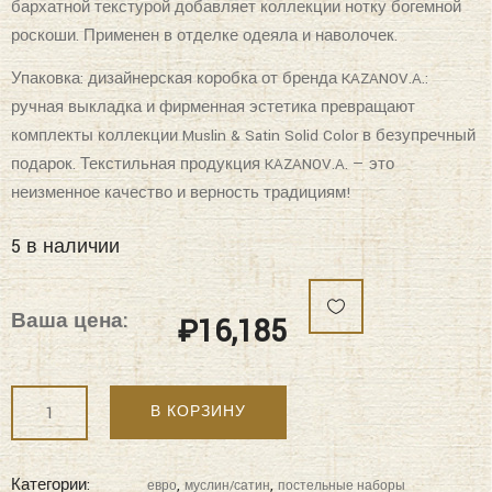
бархатной текстурой добавляет коллекции нотку богемной
роскоши. Применен в отделке одеяла и наволочек.
Упаковка: дизайнерская коробка от бренда KAZANOV.A.:
ручная выкладка и фирменная эстетика превращают
комплекты коллекции Muslin & Satin Solid Color в безупречный
подарок. Текстильная продукция KAZANOV.A. — это
неизменное качество и верность традициям!
5 в наличии
Ваша цена:
₽
16,185
Количество
В КОРЗИНУ
"KAZANOV.A"
Muslin
&
Категории:
,
,
евро
муслин/сатин
постельные наборы