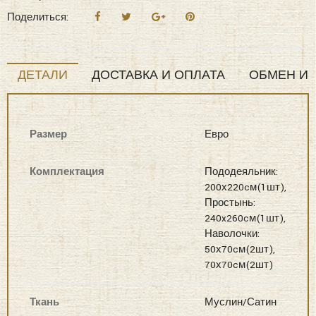
Satin
Поделиться:
Solid
color
(деним
ДЕТАЛИ
ДОСТАВКА И ОПЛАТА
ОБМЕН И 
бежевый)
комплект
Постельные
Размер
Евро
наборы
Евро
Комплектация
Пододеяльник:
200х220cм(1шт),
Простынь:
240x260cм(1шт),
Наволочки:
50х70cм(2шт),
70х70cм(2шт)
Ткань
Муслин/Сатин