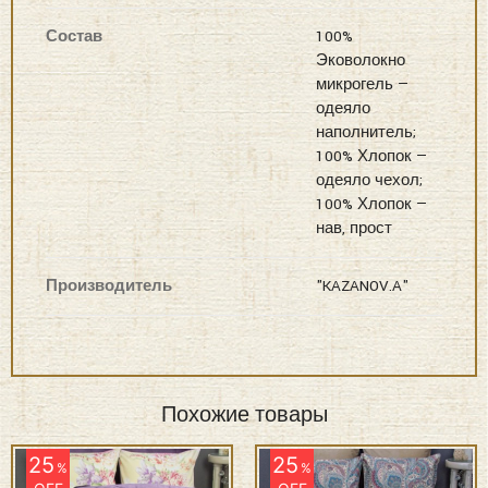
Состав
100%
Эковолокно
микрогель —
одеяло
наполнитель;
100% Хлопок —
одеяло чехол;
100% Хлопок —
нав, прост
Производитель
"KAZANOV.A"
Похожие товары
25
25
%
%
OFF
OFF