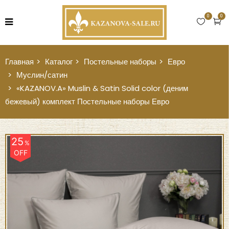
0
0
Главная
Каталог
Постельные наборы
Евро
Муслин/сатин
«KAZANOV.A» Muslin & Satin Solid color (деним
бежевый) комплект Постельные наборы Евро
25
%
OFF