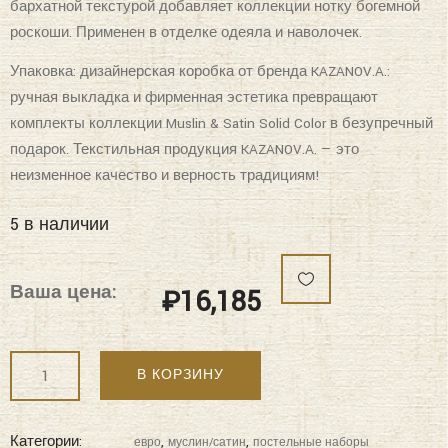
роскоши. Применен в отделке одеяла и наволочек.
Упаковка: дизайнерская коробка от бренда KAZANOV.A.:
ручная выкладка и фирменная эстетика превращают
комплекты коллекции Muslin & Satin Solid Color в безупречный
подарок. Текстильная продукция KAZANOV.A. — это
неизменное качество и верность традициям!
5 в наличии
Ваша цена:
₽
16,185
Количество
В КОРЗИНУ
"KAZANOV.A"
Muslin
&
Категории:
,
,
евро
муслин/сатин
постельные наборы