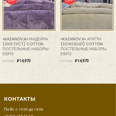
«KAZANOV.A» МАДЕЙРА
«KAZANOV.A» АГАТТИ
(АМЕТИСТ) COTTON
(БЕЖЕВЫЙ) COTTON
ПОСТЕЛЬНЫЕ НАБОРЫ
ПОСТЕЛЬНЫЕ НАБОРЫ
ЕВРО
ЕВРО
₽
14,970
₽
14,970
₽
19,960
₽
19,960
КОНТАКТЫ
Пн-Вс с 10:00 до 19:00
+7-916-160-11-12