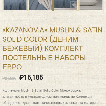
«KAZANOV.A» MUSLIN & SATIN
SOLID COLOR (ДЕНИМ
БЕЖЕВЫЙ) КОМПЛЕКТ
ПОСТЕЛЬНЫЕ НАБОРЫ
ЕВРО
₽
16,185
₽
21,580
Коллекция Muslin & Satin Solid Color Монохромная
элегантность в ультрамодном минимализме Коллекция
объединяет два высококачественных хлопковых материала:
Муслин Crinkle и классический сатин Solid Color. Это дуэт