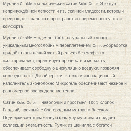
непринуждённой лёгкости и изысканной гладкости, который
превращает спальню в пространство современного уюта и
комфорта.
Муслин Crinkle — одеяло: 100% натуральный хлопок с
уникальным многослойным переплетением. Crinkle-обработка
придаёт ткани лёгкий жатый рельеф без эффекта
«состаривания», гарантирует прочность и мягкость,
обеспечивает свободную циркуляцию воздуха, позволяя
коже «дышать». Дизайнерская стежка и инновационный
наполнитель эко-волокно Микрогель обеспечивают нежное и
равномерное распределение тепла.
Сатин Solid Color — наволочки и простыня: 100% хлопок.
Гладкий, прочный, с благородным матовым блеском.
Подчёркивает динамичную фактуру муслина и придаёт
коллекции элегантность. Рулик из шенилла с богатой
бархатной текстурой добавляет коллекции нотку богемной