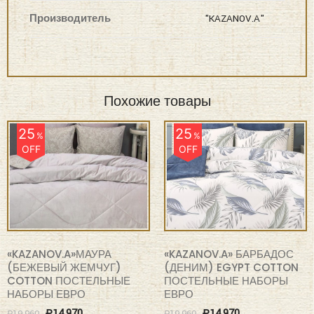
Производитель
"KAZANOV.A"
Похожие товары
25
25
%
%
OFF
OFF
«KAZANOV.A»МАУРА
«KAZANOV.A» БАРБАДОС
(БЕЖЕВЫЙ ЖЕМЧУГ)
(ДЕНИМ) EGYPT COTTON
COTTON ПОСТЕЛЬНЫЕ
ПОСТЕЛЬНЫЕ НАБОРЫ
НАБОРЫ ЕВРО
ЕВРО
₽
14,970
₽
14,970