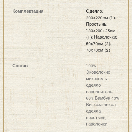
Комплектация
Одеяло:
200х220cм (1);
Простынь:
180х200+25cм
(1); Наволочки:
50х70cм (2);
70х70см (2)
Состав
100%
Эковолокно
микрогель-
одеяло
наполнитель;
60% Бамбук 40%
Вискоза-чехол
одеяла,
простынь,
наволочки