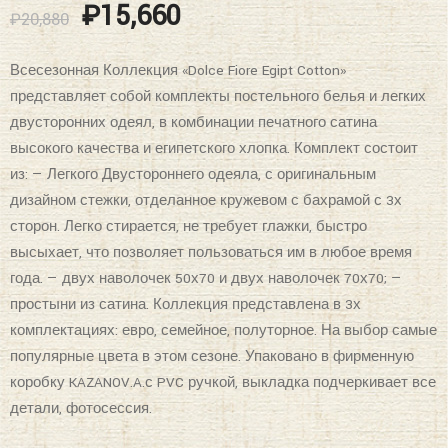
₽
15,660
₽
20,880
Всесезонная Коллекция «Dolce Fiore Egipt Cotton»
представляет собой комплекты постельного белья и легких
двусторонних одеял, в комбинации печатного сатина
высокого качества и египетского хлопка. Комплект состоит
из: — Легкого Двустороннего одеяла, с оригинальным
дизайном стежки, отделанное кружевом с бахрамой с 3х
сторон. Легко стирается, не требует глажки, быстро
высыхает, что позволяет пользоваться им в любое время
года. — двух наволочек 50х70 и двух наволочек 70х70; —
простыни из сатина. Коллекция представлена в 3х
комплектациях: евро, семейное, полуторное. На выбор самые
популярные цвета в этом сезоне. Упаковано в фирменную
коробку KAZANOV.A.с PVC ручкой, выкладка подчеркивает все
детали, фотосессия.