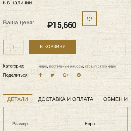
6 в наличии
Ваша цена:
₽
15,660
Количество
В КОРЗИНУ
"KAZANOV.A"
Hotel
(капучино)
Категории:
,
,
евро
постельные наборы
страйп сатин евро
Cotton
Поделиться:
комплект
Постельные
наборы
ДЕТАЛИ
ДОСТАВКА И ОПЛАТА
ОБМЕН И 
Евро
Размер
Евро