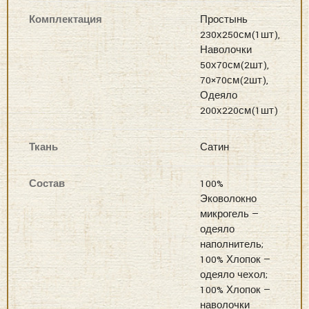
Комплектация
Простынь
230х250см(1шт),
Наволочки
50х70см(2шт),
70×70см(2шт),
Одеяло
200х220см(1шт)
Ткань
Сатин
Состав
100%
Эковолокно
микрогель —
одеяло
наполнитель;
100% Хлопок —
одеяло чехол;
100% Хлопок —
наволочки