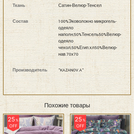
Ткань
Сатин-Велюр-Тенсел
Состав
100%Эковолокно микрогель-
одеяло
наполн;50%Тенсель50%Велюр-
одеяло
чехол;50%Егип.хл50%Велюр-
нав.70х70
Производитель
"KAZANOV.A"
Похожие товары
25
25
%
%
OFF
OFF