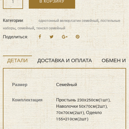
В КОРЗИНУ
"KAZANOV.A"
Lindor
J'Adore
Категории:
,
однотонный велюр/сатин семейный
постельные
(лаванда)
,
,
наборы
семейный
тенсел семейный
Постельные
Поделиться:
наборы
семейный
ДЕТАЛИ
ДОСТАВКА И ОПЛАТА
ОБМЕН И 
Размер
Семейный
Комплектация
Простынь 230х250см(1шт),
Наволочки 50х70см(2шт),
70х70см(2шт), Одеяло
155×210см(2шт)