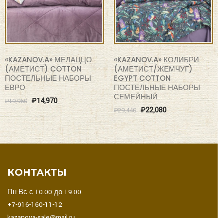
«KAZANOV.A» МЕЛАЦЦО
«KAZANOV.A» КОЛИБРИ
(АМЕТИСТ) COTTON
(АМЕТИСТ/ЖЕМЧУГ)
ПОСТЕЛЬНЫЕ НАБОРЫ
EGYPT COTTON
ЕВРО
ПОСТЕЛЬНЫЕ НАБОРЫ
СЕМЕЙНЫЙ
₽
14,970
₽
19,960
₽
22,080
₽
29,440
КОНТАКТЫ
Пн-Вс с 10:00 до 19:00
+7-916-160-11-12
kazanova-sale@mail.ru