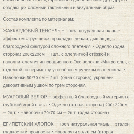
создающих сложный тактильный и визуальный образ.
Состав комплекта по материалам:
ЖАККАРДОВЫЙ ТЕНСЕЛЬ — 100% натуральная ткань с
эффектом струящейся прохлады: лёгкая, дышащая, с
благородной фактурой сложного плетения: • Одеяло (одна
сторона) 200х220см — 1шт., с элегантной стёжкой и
наполнителем из инновационного Эко-волокна «Микрогель», с
отделкой по периметру утончённым руликом из шенилла. •
Наволочки 50/70 см — 2шт. (одна сторона), украшены
декоративным ушком по трём сторонам.
МУАРОВЫЙ ВЕЛЮР — эффектный благородный материал с
глубокой игрой света: • Одеяло (вторая сторона) 200х220см
— 2шт. • Наволочки 70/70 см — 2шт. (одна сторона)
ЕГИПЕТСКИЙ ХЛОПОК — 100% натуральная ткань — эталон
гладкости и прочности: • Наволочки 50/70 см (вторая