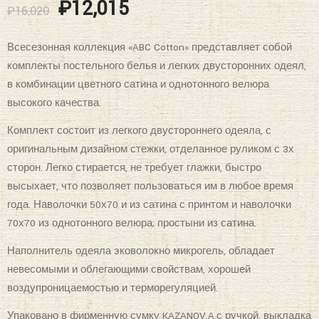
Всесезонная коллекция «ABC Cotton» представляет собой
комплекты постельного белья и легких двусторонних одеял,
в комбинации цветного сатина и однотонного велюра
высокого качества.
Комплект состоит из легкого двустороннего одеяла, с
оригинальным дизайном стежки, отделанное руликом с 3х
сторон. Легко стирается, не требует глажки, быстро
высыхает, что позволяет пользоваться им в любое время
года. Наволочки 50х70 и из сатина с принтом и наволочки
70х70 из однотонного велюра; простыни из сатина.
Наполнитель одеяла эковолокно микрогель, обладает
невесомыми и облегающими свойствам, хорошей
воздупроницаемостью и терморегуляцией.
Упаковано в фирменную сумку KAZANOV.A.с ручкой, выкладка
подчеркивает все детали, фотосессия.