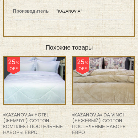
Производитель
"KAZANOV.A"
Похожие товары
25
25
%
%
OFF
OFF
«KAZANOV.A» HOTEL
«KAZANOV.A» DA VINCI
(ЖЕМЧУГ) COTTON
(БЕЖЕВЫЙ) COTTON
КОМПЛЕКТ ПОСТЕЛЬНЫЕ
ПОСТЕЛЬНЫЕ НАБОРЫ
НАБОРЫ ЕВРО
ЕВРО
₽
15,660
₽
14,970
₽
20,880
₽
19,960