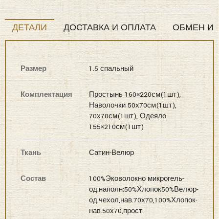
COTTON
ДЕТАЛИ
ДОСТАВКА И ОПЛАТА
ОБМЕН И 
Постельные
наборы
1,5
Размер
1.5 спальный
Комплектация
Простынь 160×220см(1шт),
Наволочки 50х70см(1шт),
70х70см(1шт), Одеяло
155×210см(1шт)
Ткань
Сатин-Велюр
Состав
100%Эковолокно микрогель-
од.наполн;50%Хлопок50%Велюр-
од.чехол,нав.70х70,100%Хлопок-
нав.50х70,прост.