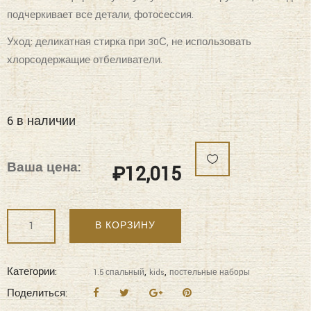
Уход: деликатная стирка при 30С, не использовать
хлорсодержащие отбеливатели.
6 в наличии
Ваша цена:
₽
12,015
Количество
В КОРЗИНУ
"KAZANOV.A"
Балет
(пудра
Категории:
,
,
1.5 спальный
kids
постельные наборы
жемчуг)
Поделиться:
KIDS
ABC