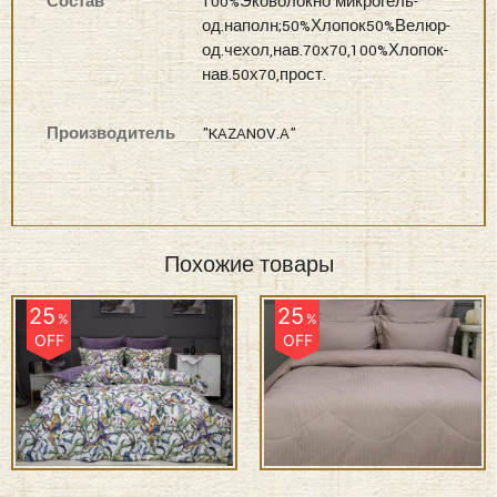
Состав
100%Эковолокно микрогель-
од.наполн;50%Хлопок50%Велюр-
од.чехол,нав.70х70,100%Хлопок-
нав.50х70,прост.
Производитель
"KAZANOV.A"
Похожие товары
25
25
%
%
OFF
OFF