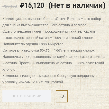
₽
15,120
(Нет в наличии)
₽
20,160
Коллекция постельного белья «Сатин-Велюр» — это набор
для сна из высококачественного сатина и велюра.
Одеяло: верхняя ткань – роскошный мягкий велюр, низ –
высококачественный сатин — 100% египетский хлопок.
Наполнитель одеяла 100% микрогель.
Сатиновая наволочка 50х70 — 100% египетский хлопок.
Наволочки 70х70 выполнены из комбинации нежного велюра
и сатина. Простынь выполнена из сатина — 100% египетский
хлопок.
Комплекты изящно выложены в брендовую подарочную
упаковку «KAZANOV.A.» с PVC ручкой.
НЕТ В НАЛИЧИИ