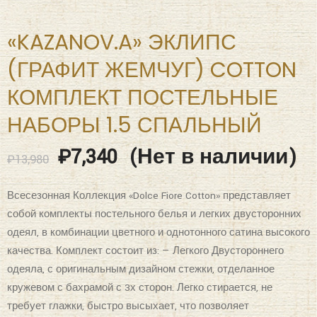
«KAZANOV.A» ЭКЛИПС
(ГРАФИТ ЖЕМЧУГ) COTTON
КОМПЛЕКТ ПОСТЕЛЬНЫЕ
НАБОРЫ 1.5 СПАЛЬНЫЙ
₽
7,340
(Нет в наличии)
₽
13,980
Всесезонная Коллекция «Dolce Fiore Cotton» представляет
собой комплекты постельного белья и легких двусторонних
одеял, в комбинации цветного и однотонного сатина высокого
качества. Комплект состоит из: — Легкого Двустороннего
одеяла, с оригинальным дизайном стежки, отделанное
кружевом с бахрамой с 3х сторон. Легко стирается, не
требует глажки, быстро высыхает, что позволяет
пользоваться им в любое время года. Наполнитель: