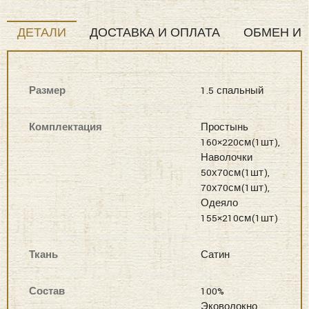
ДЕТАЛИ
ДОСТАВКА И ОПЛАТА
ОБМЕН И 
Размер
1.5 спальный
Комплектация
Простынь
160×220см(1шт),
Наволочки
50х70см(1шт),
70х70см(1шт),
Одеяло
155×210см(1шт)
Ткань
Сатин
Состав
100%
Эковолокно
микрогель —