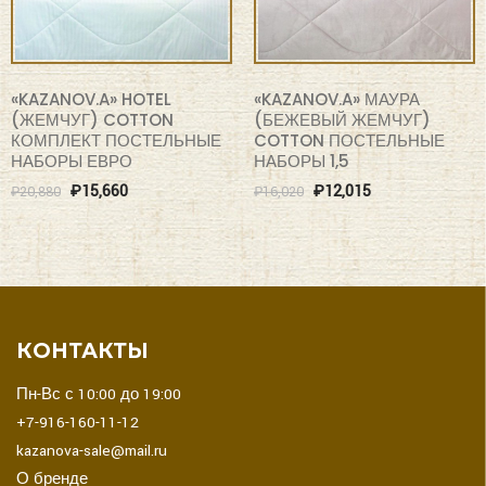
«KAZANOV.A» HOTEL
«KAZANOV.A» МАУРА
(ЖЕМЧУГ) COTTON
(БЕЖЕВЫЙ ЖЕМЧУГ)
КОМПЛЕКТ ПОСТЕЛЬНЫЕ
COTTON ПОСТЕЛЬНЫЕ
НАБОРЫ ЕВРО
НАБОРЫ 1,5
₽
15,660
₽
12,015
₽
20,880
₽
16,020
КОНТАКТЫ
Пн-Вс с 10:00 до 19:00
+7-916-160-11-12
kazanova-sale@mail.ru
О бренде
Договор-оферта