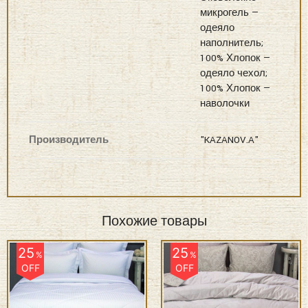
одеяло
наполнитель;
100% Хлопок —
одеяло чехол;
100% Хлопок —
наволочки
Производитель
"KAZANOV.A"
Похожие товары
25
25
%
%
OFF
OFF