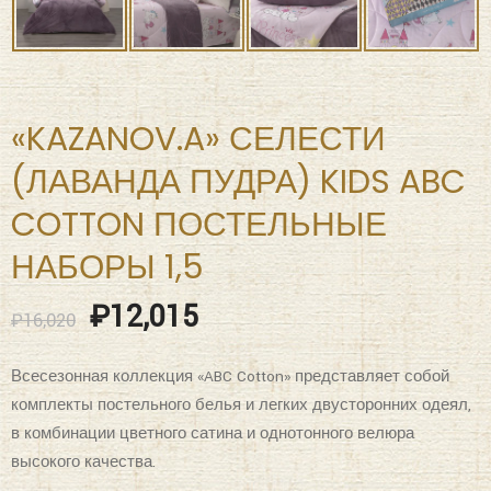
«KAZANOV.A» СЕЛЕСТИ
(ЛАВАНДА ПУДРА) KIDS ABC
COTTON ПОСТЕЛЬНЫЕ
НАБОРЫ 1,5
₽
12,015
₽
16,020
Всесезонная коллекция «ABC Cotton» представляет собой
комплекты постельного белья и легких двусторонних одеял,
в комбинации цветного сатина и однотонного велюра
высокого качества.