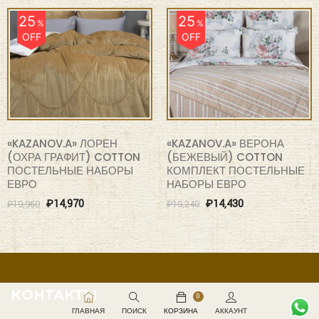
25
25
%
%
OFF
OFF
«KAZANOV.A» ЛОРЕН
«KAZANOV.A» ВЕРОНА
(ОХРА ГРАФИТ) COTTON
(БЕЖЕВЫЙ) COTTON
ПОСТЕЛЬНЫЕ НАБОРЫ
КОМПЛЕКТ ПОСТЕЛЬНЫЕ
ЕВРО
НАБОРЫ ЕВРО
₽
14,970
₽
14,430
₽
19,960
₽
19,240
КОНТАКТЫ
0
ГЛАВНАЯ
ПОИСК
КОРЗИНА
АККАУНТ