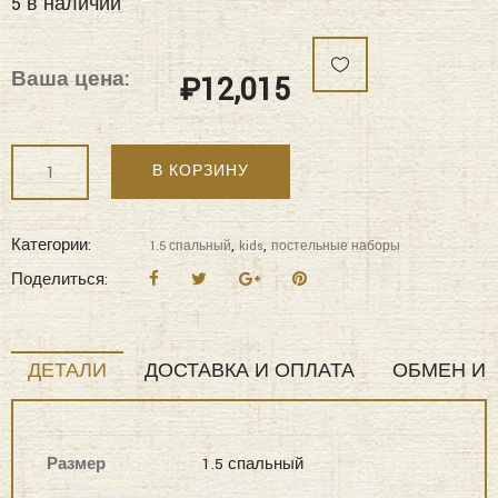
5 в наличии
Ваша цена:
₽
12,015
Количество
В КОРЗИНУ
"KAZANOV.A"
Селести
(лаванда
Категории:
,
,
1.5 спальный
kids
постельные наборы
пудра)
Поделиться:
KIDS
ABC
COTTON
ДЕТАЛИ
ДОСТАВКА И ОПЛАТА
ОБМЕН И 
Постельные
наборы
1,5
Размер
1.5 спальный