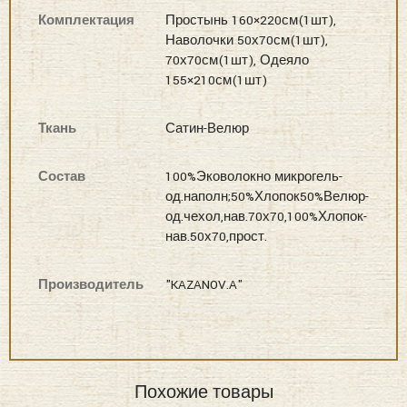
Комплектация
Простынь 160×220см(1шт),
Наволочки 50х70см(1шт),
70х70см(1шт), Одеяло
155×210см(1шт)
Ткань
Сатин-Велюр
Состав
100%Эковолокно микрогель-
од.наполн;50%Хлопок50%Велюр-
од.чехол,нав.70х70,100%Хлопок-
нав.50х70,прост.
Производитель
"KAZANOV.A"
Похожие товары