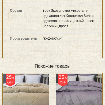
Комплектация
Простынь 160×220см(1шт),
Наволочки 50х70см(1шт),
70х70см(1шт), Одеяло
155×210см(1шт)
Ткань
Сатин-Велюр
Состав
100%Эковолокно микрогель-
од.наполн;50%Хлопок50%Велюр-
од.чехол,нав.70х70,100%Хлопок-
нав.50х70,прост.
Производитель
"KAZANOV.A"
Похожие товары