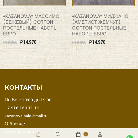
25
25
%
%
OFF
OFF
«KAZANOV.A» МАССИМО
«KAZANOV.A» МИДЖАНО
(БЕЖЕВЫЙ) COTTON
(АМЕТИСТ ЖЕМЧУГ)
ПОСТЕЛЬНЫЕ НАБОРЫ
COTTON ПОСТЕЛЬНЫЕ
ЕВРО
НАБОРЫ ЕВРО
₽
14,970
₽
14,970
₽
19,960
₽
19,960
КОНТАКТЫ
0