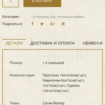
6 в наличии
Ваша цена:
₽
12,015
Количество
В КОРЗИНУ
"KAZANOV.A"
Супер
Мэн
Категории:
,
,
1.5 спальный
kids
постельные наборы
(индиго
Поделиться:
деним)
KIDS
ABC
ДЕТАЛИ
ДОСТАВКА И ОПЛАТА
ОБМЕН И 
COTTON
Постельные
наборы
Размер
1.5 спальный
1,5