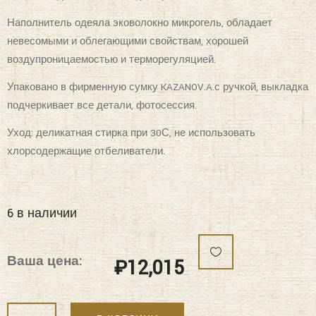
Комплект состоит из легкого двустороннего одеяла, с
оригинальным дизайном стежки, отделанное руликом с 3х
сторон. Легко стирается, не требует глажки, быстро
высыхает, что позволяет пользоваться им в любое время
года. Наволочки 50х70 и из сатина с принтом и наволочки
70х70 из однотонного велюра; простыни из сатина.
Наполнитель одеяла эковолокно микрогель, обладает
невесомыми и облегающими свойствам, хорошей
воздупроницаемостью и терморегуляцией.
Упаковано в фирменную сумку KAZANOV.A.с ручкой, выкладка
подчеркивает все детали, фотосессия.
Уход: деликатная стирка при 30С, не использовать
хлорсодержащие отбеливатели.